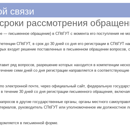
й связи
 сроки рассмотрения обращен
ее — письменное обращение) в СПбГУТ с момента его поступления не мо
етенции СПбГУТ, в срок до 30 дней со дня его регистрации в СПбГУТ н
рых входит решение поставленных в письменном обращении вопросов, 
авит ряд вопросов, разрешение которых находится в компетенции неско
ечение семи дней со дня регистрации направляется в соответствующие
, по электронной почте, через официальный сайт, федеральную госуда
в течение 30 дней со дня регистрации письменного обращения, включая
 запросов в другие государственные органы, органы местного самоупра
териалов, руководитель СПбГУТ или уполномоченное им должностное л
едомляется в письменной форме.